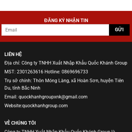
ĐĂNG KÝ NHẬN TIN
LIÊN HỆ
Địa chỉ: Công ty TNHH Xuất Nhập Khẩu Quốc Khánh Group
MST: 2301263616 Hotline: 0869696733
Trụ sở chính: Thôn Móng Làng, xã Hoàn Sơn, huyện Tiên
Du, tỉnh Bắc Ninh
Email: quockhanhgroupxnk@gmail.com
Website:quockhanhgroup.com
VỀ CHÚNG TÔI
Công ty TNHH Xuất Nhập Khẩu Quốc Khánh Group là