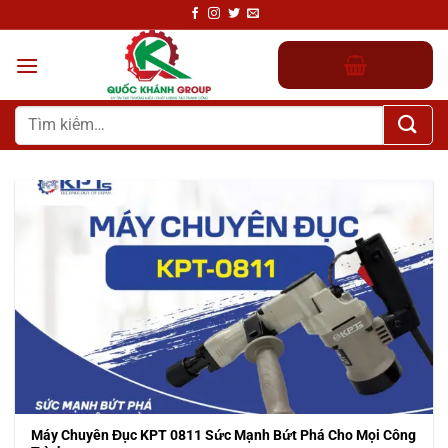
Chuyển
đến
nội
dung
Tìm
kiếm:
Máy Chuyên Đục KPT 0811 Sức Mạnh Bứt Phá Cho Mọi Công