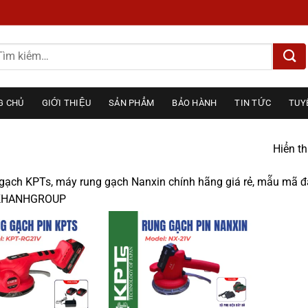
m
ếm:
G CHỦ
GIỚI THIỆU
SẢN PHẨM
BẢO HÀNH
TIN TỨC
TUY
Hiển th
gạch KPTs, máy rung gạch Nanxin chính hãng giá rẻ, mẫu mã đa
CKHANHGROUP