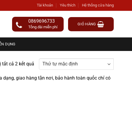
Tài khoản
Yêu thích
Hệ thống cửa hàng
0869696733
GIỎ HÀNG
Tổng đài miễn phí
ỂN DỤNG
ị tất cả 2 kết quả
 dạng, giao hàng tận nơi, bảo hành toàn quốc chỉ có