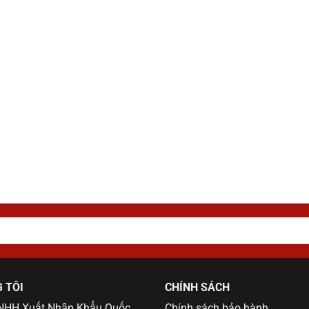
 TÔI
CHÍNH SÁCH
TNHH Xuất Nhập Khẩu Quốc
Chính sách bảo hành