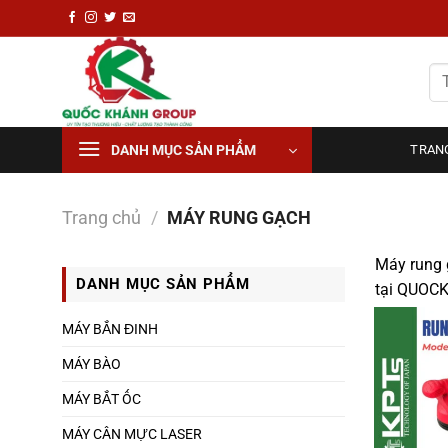
Chuyển
đến
nội
Tì
dung
ki
DANH MỤC SẢN PHẨM
TRAN
Trang chủ
/
MÁY RUNG GẠCH
Máy rung 
DANH MỤC SẢN PHẨM
tại QUO
MÁY BẮN ĐINH
MÁY BÀO
MÁY BẮT ỐC
MÁY CÂN MỰC LASER