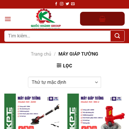
Chuyển
đến
nội
dung
Tìm
kiếm:
Trang chủ
/
MÁY GIÁP TƯỜNG
LỌC