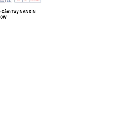
ỗ Cầm Tay NANXIN
00W