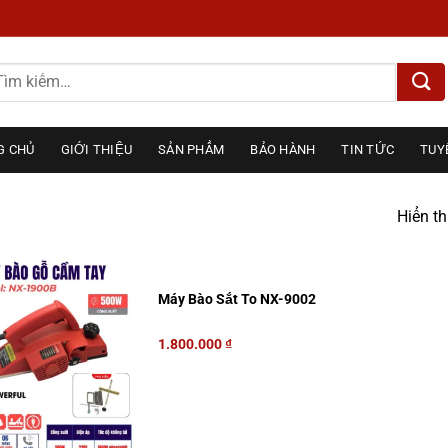
m
ếm:
G CHỦ
GIỚI THIỆU
SẢN PHẨM
BẢO HÀNH
TIN TỨC
TUY
Hiển th
Máy Bào Sắt To NX-9002
1.800.000
₫