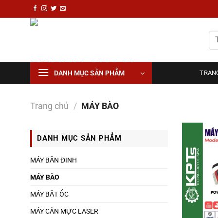
Chuyển
đến
nội
Tì
dung
ki
DANH MỤC SẢN PHẨM
TRAN
Trang chủ
/
MÁY BÀO
DANH MỤC SẢN PHẨM
MÁY BẮN ĐINH
MÁY BÀO
MÁY BẮT ỐC
MÁY CÂN MỰC LASER