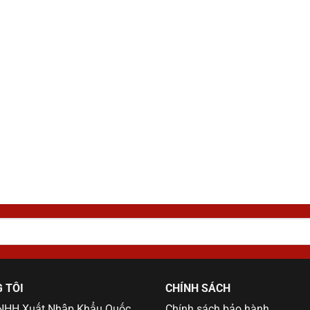
 TÔI
CHÍNH SÁCH
TNHH Xuất Nhập Khẩu Quốc
Chính sách bảo hành