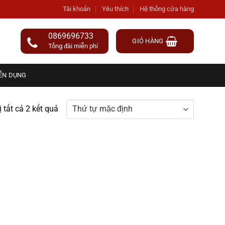
Tài khoản
Yêu thích
Hệ thống cửa hàng
0869696733
GIỎ HÀNG
Tổng đài miễn phí
ỂN DỤNG
ị tất cả 2 kết quả