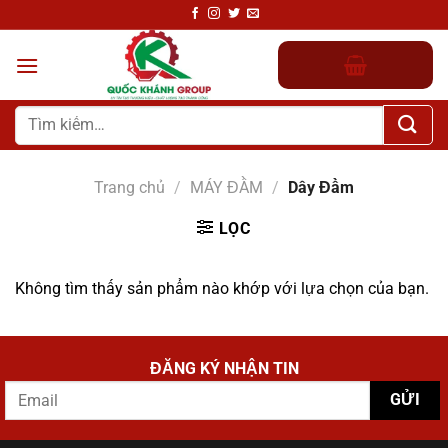
Chuyển
đến
nội
dung
Tìm
kiếm:
Trang chủ
/
MÁY ĐẦM
/
Dây Đầm
LỌC
Không tìm thấy sản phẩm nào khớp với lựa chọn của bạn.
ĐĂNG KÝ NHẬN TIN