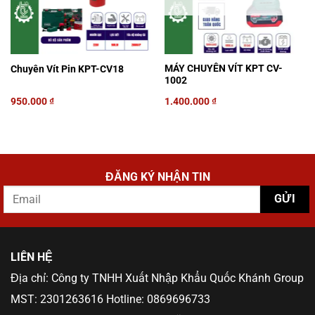
MÁY CHUYÊN VÍT KPT CV-
Chuyên Vít Pin KPT-CV18
1002
950.000
₫
1.400.000
₫
ĐĂNG KÝ NHẬN TIN
LIÊN HỆ
Địa chỉ: Công ty TNHH Xuất Nhập Khẩu Quốc Khánh Group
MST: 2301263616 Hotline: 0869696733