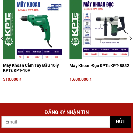
Máy Khoan Cầm Tay Đầu 10ly
Máy Khoan Đục KPTs KPT-8832
KPTs KPT-10A
510.000
₫
1.600.000
₫
ĐĂNG KÝ NHẬN TIN