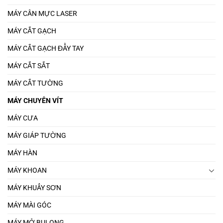
MÁY CÂN MỰC LASER
MÁY CẮT GẠCH
MÁY CẮT GẠCH ĐẨY TAY
MÁY CẮT SẮT
MÁY CẮT TƯỜNG
MÁY CHUYÊN VÍT
MÁY CƯA
MÁY GIÁP TƯỜNG
MÁY HÀN
MÁY KHOAN
MÁY KHUẤY SƠN
MÁY MÀI GÓC
MÁY MỞ BULONG