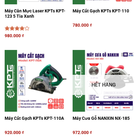
Máy Cân Mực Laser KPTs KPT-
Máy Cắt Gạch KPTs KPT-110
123 5 Tia Xanh
780.000
₫
Được
980.000
₫
xếp hạng
4.00
5
sao
HẾT HÀNG
Máy Cắt Gạch KPTs KPT-110A
Máy Cưa Gỗ NANXIN NX-185
920.000
₫
972.000
₫