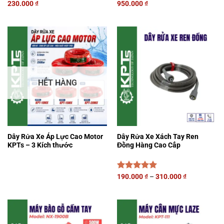
230.000
₫
950.000
₫
HẾT HÀNG
Dây Rửa Xe Áp Lực Cao Motor
Dây Rửa Xe Xách Tay Ren
KPTs – 3 Kích thước
Đồng Hàng Cao Cấp
Được xếp
190.000
₫
–
310.000
₫
hạng
5.00
5 sao