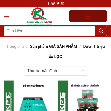
Chuyển
đến
nội
dung
Tìm
kiếm:
Trang chủ
/
Sản phẩm GIÁ SẢN PHẨM
/
Dưới 1 triệu
LỌC