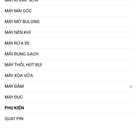
MÁY KHUẤY SƠN
MÁY MÀI GÓC
MÁY MỞ BULONG
MÁY NÉN KHÍ
MÁY RỬA XE
MÁY RUNG GẠCH
MÁY THỔI, HÚT BỤI
MÁY XOA VỮA
MÁY ĐẦM
MÁY ĐỤC
PHỤ KIỆN
QUẠT PIN