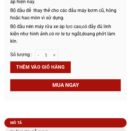
áp hiện nay.
Bộ đầu để thay thế cho các đầu máy bơm cũ, hỏng
hoặc hao mòn vì sử dụng.
Bộ đầu nén máy rửa xe áp lực cao,có đầy đủ linh
kiện như hình ảnh.có rơ le tự ngắt,doang phớt làm
kín.
Bộ Đầu Rửa Xe Chỉnh Áp KPTs số lượng
THÊM VÀO GIỎ HÀNG
MUA NGAY
MÔ TẢ