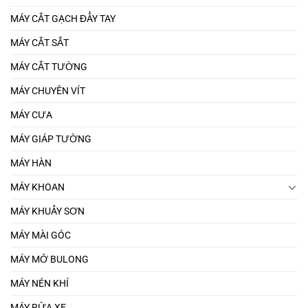
MÁY CẮT GẠCH ĐẨY TAY
MÁY CẮT SẮT
MÁY CẮT TƯỜNG
MÁY CHUYÊN VÍT
MÁY CƯA
MÁY GIÁP TƯỜNG
MÁY HÀN
MÁY KHOAN
MÁY KHUẤY SƠN
MÁY MÀI GÓC
MÁY MỞ BULONG
MÁY NÉN KHÍ
MÁY RỬA XE