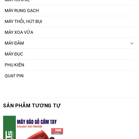
MÁY RUNG GẠCH
MÁY THỔI, HÚT BỤI
MÁY XOA VỮA
MÁY ĐẦM
MÁY ĐỤC
PHỤ KIỆN
QUẠT PIN
SẢN PHẨM TƯƠNG TỰ