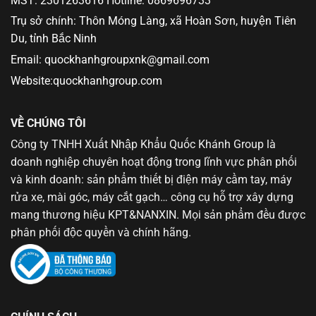
MST: 2301263616 Hotline: 0869696733
Trụ sở chính: Thôn Móng Làng, xã Hoàn Sơn, huyện Tiên
Du, tỉnh Bắc Ninh
Email: quockhanhgroupxnk@gmail.com
Website:quockhanhgroup.com
VỀ CHÚNG TÔI
Công ty TNHH Xuất Nhập Khẩu Quốc Khánh Group là
doanh nghiệp chuyên hoạt động trong lĩnh vực phân phối
và kinh doanh: sản phẩm thiết bị điện máy cầm tay, máy
rửa xe, mài góc, máy cắt gạch… công cụ hỗ trợ xây dựng
mang thương hiệu KPT&NANXIN. Mọi sản phẩm đều được
phân phối độc quyền và chính hãng.