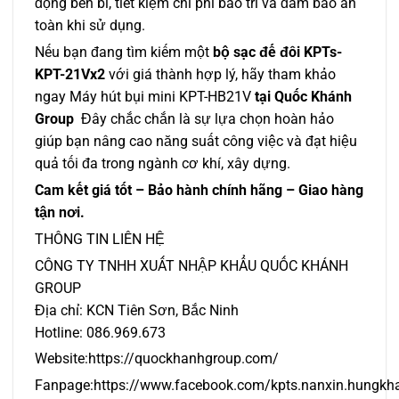
động bền bỉ, tiết kiệm chi phí bảo trì và đảm bảo an
toàn khi sử dụng.
Nếu bạn đang tìm kiếm một
bộ sạc đế đôi KPTs-
KPT-21Vx2
với giá thành hợp lý, hãy tham khảo
ngay Máy hút bụi mini KPT-HB21V
tại Quốc Khánh
Group
Đây chắc chắn là sự lựa chọn hoàn hảo
giúp bạn nâng cao năng suất công việc và đạt hiệu
quả tối đa trong ngành cơ khí, xây dựng.
Cam kết giá tốt – Bảo hành chính hãng – Giao hàng
tận nơi.
THÔNG TIN LIÊN HỆ
CÔNG TY TNHH XUẤT NHẬP KHẨU QUỐC KHÁNH
GROUP
Địa chỉ: KCN Tiên Sơn, Bắc Ninh
Hotline: 086.969.673
Website:https://quockhanhgroup.com/
Fanpage:
https://www.facebook.com/kpts.nanxin.hungkh