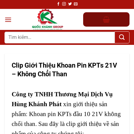
Chuyển
đến
nội
dung
Tìm
kiếm:
Clip Giới Thiệu Khoan Pin KPTs 21V
– Không Chổi Than
Công ty TNHH Thương Mại Dịch Vụ
Hùng Khánh Phát
xin giới thiệu sản
phẩm: Khoan pin KPTs đầu 10 21V không
chổi than. Sau đây là clip giới thiệu về sản
phẩm của công ty chúng tôi: