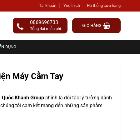
Tài khoản
Yêu thích
Hệ thống cửa hàng
0869696733
GIỎ HÀNG
Tổng đài miễn phí
ỂN DỤNG
Điện Máy Cầm Tay
ì
Quốc Khánh Group
chính là đối tác lý tưởng dành
g, chúng tôi cam kết mang đến những sản phẩm