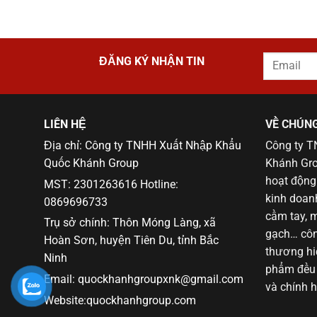
ĐĂNG KÝ NHẬN TIN
LIÊN HỆ
VỀ CHÚNG
Địa chỉ: Công ty TNHH Xuất Nhập Khẩu
Công ty 
Quốc Khánh Group
Khánh Gro
hoạt động 
MST: 2301263616 Hotline:
kinh doan
0869696733
cầm tay, m
Trụ sở chính: Thôn Móng Làng, xã
gạch… côn
Hoàn Sơn, huyện Tiên Du, tỉnh Bắc
thương h
Ninh
phẩm đều 
Email: quockhanhgroupxnk@gmail.com
và chính 
Website:quockhanhgroup.com