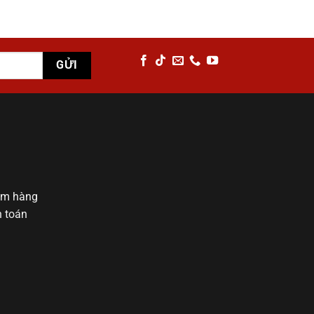
ểm hàng
h toán