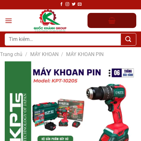
Chuyển
đến
nội
dung
Tìm
kiếm:
Trang chủ
/
MÁY KHOAN
/
MÁY KHOAN PIN