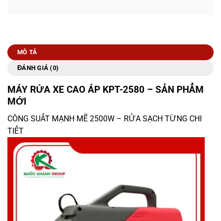
MÔ TẢ
ĐÁNH GIÁ (0)
MÁY RỬA XE CAO ÁP KPT-2580 – SẢN PHẨM
MỚI
CÔNG SUẤT MẠNH MẼ 2500W – RỬA SẠCH TỪNG CHI
TIẾT