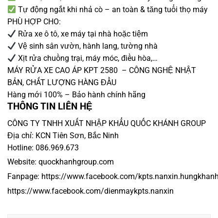
Tự động ngắt khi nhả cò – an toàn & tăng tuổi thọ máy
PHÙ HỢP CHO:
Rửa xe ô tô, xe máy tại nhà hoặc tiệm
Vệ sinh sân vườn, hành lang, tường nhà
Xịt rửa chuồng trại, máy móc, điều hòa,…
MÁY RỬA XE CAO ÁP KPT 2580 – CÔNG NGHỆ NHẬT
BẢN, CHẤT LƯỢNG HÀNG ĐẦU
Hàng mới 100% – Bảo hành chính hãng
THÔNG TIN LIÊN HỆ
CÔNG TY TNHH XUẤT NHẬP KHẨU QUỐC KHÁNH GROUP
Địa chỉ: KCN Tiên Sơn, Bắc Ninh
Hotline: 086.969.673
Website:
quockhanhgroup.com
Fanpage:
https://www.facebook.com/kpts.nanxin.hungkhan
https:/
/www.facebook.com/dienmaykpts.nanxin