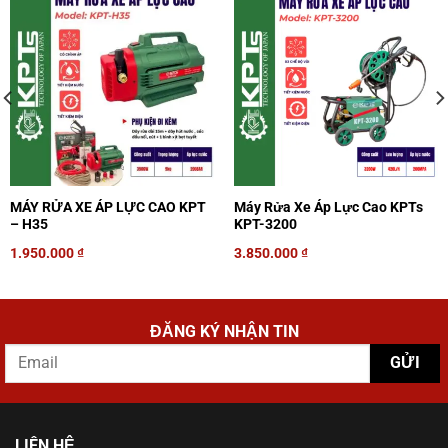
MÁY RỬA XE ÁP LỰC CAO KPT
Máy Rửa Xe Áp Lực Cao KPTs
– H35
KPT-3200
1.950.000
₫
3.850.000
₫
ĐĂNG KÝ NHẬN TIN
LIÊN HỆ