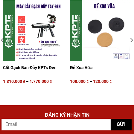
Cắt Gạch Bàn Đẩy KPTs Đen
Đế Xoa Vữa
1.310.000
₫
–
1.770.000
₫
108.000
₫
–
120.000
₫
ĐĂNG KÝ NHẬN TIN