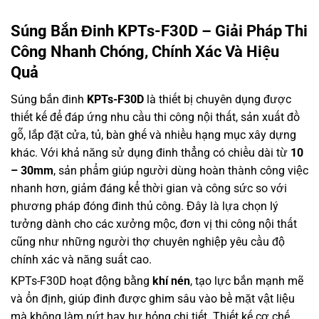
Súng Bắn Đinh KPTs-F30D – Giải Pháp Thi
Công Nhanh Chóng, Chính Xác Và Hiệu
Quả
Súng bắn đinh
KPTs-F30D
là thiết bị chuyên dụng được
thiết kế để đáp ứng nhu cầu thi công nội thất, sản xuất đồ
gỗ, lắp đặt cửa, tủ, bàn ghế và nhiều hạng mục xây dựng
khác. Với khả năng sử dụng đinh thẳng có chiều dài từ
10
– 30mm
, sản phẩm giúp người dùng hoàn thành công việc
nhanh hơn, giảm đáng kể thời gian và công sức so với
phương pháp đóng đinh thủ công. Đây là lựa chọn lý
tưởng dành cho các xưởng mộc, đơn vị thi công nội thất
cũng như những người thợ chuyên nghiệp yêu cầu độ
chính xác và năng suất cao.
KPTs-F30D hoạt động bằng
khí nén
, tạo lực bắn mạnh mẽ
và ổn định, giúp đinh được ghim sâu vào bề mặt vật liệu
mà không làm nứt hay hư hỏng chi tiết. Thiết kế cơ chế