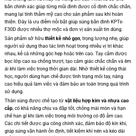
bắn chính xác giúp từng mũi đinh được cố định chắc chắn,
mang lại tính thẩm mỹ cao cho sản phẩm sau khi hoàn
thiện. Đây là ưu điểm nổi bật giúp súng bắn đinh KPTs-
F30D được nhiều thợ mộc và đơn vị sản xuất tin dùng.
Sản phẩm sở hữu
thiết kế nhỏ gọn
, trọng lượng nhẹ, giúp
người sử dụng thao tác linh hoạt trong nhiều vị trí khác
nhau, kể cả những góc hẹp hoặc trên cao. Tay cầm được
bọc lớp cao su chống trượt, tạo cảm giác chắc chắn và êm
ái khi làm việc trong thời gian dài. Nhờ thiết kế công thái
học, người dùng hạn chế được tình trạng mỏi tay, nâng
cao hiệu quả làm việc và đảm bảo an toàn trong quá trình
sử dụng.
Thân súng được chế tạo từ
vật liệu hợp kim và nhựa cao
cấp
, có khả năng chịu va đập tốt, chống mài mòn và hạn
chế han gỉ khi làm việc trong môi trường có độ ẩm cao.
Các chi tiết được gia công chính xác, đảm bảo độ kín khí,
giúp súng vận hành ổn định, tiết kiệm khí nén và kéo dài