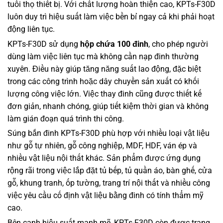
tuổi thọ thiết bị. Với chất lượng hoàn thiện cao, KPTs-F30D
luôn duy trì hiệu suất làm việc bền bỉ ngay cả khi phải hoạt
động liên tục.
KPTs-F30D sử dụng
hộp chứa 100 đinh
, cho phép người
dùng làm việc liên tục mà không cần nạp đinh thường
xuyên. Điều này giúp tăng năng suất lao động, đặc biệt
trong các công trình hoặc dây chuyền sản xuất có khối
lượng công việc lớn. Việc thay đinh cũng được thiết kế
đơn giản, nhanh chóng, giúp tiết kiệm thời gian và không
làm gián đoạn quá trình thi công.
Súng bắn đinh KPTs-F30D phù hợp với nhiều loại vật liệu
như gỗ tự nhiên, gỗ công nghiệp, MDF, HDF, ván ép và
nhiều vật liệu nội thất khác. Sản phẩm được ứng dụng
rộng rãi trong việc lắp đặt tủ bếp, tủ quần áo, bàn ghế, cửa
gỗ, khung tranh, ốp tường, trang trí nội thất và nhiều công
việc yêu cầu cố định vật liệu bằng đinh có tính thẩm mỹ
cao.
Bên cạnh hiệu suất mạnh mẽ, KPTs-F30D còn được trang