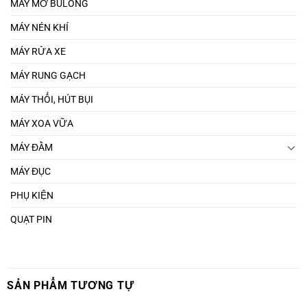
MÁY MỞ BULONG
MÁY NÉN KHÍ
MÁY RỬA XE
MÁY RUNG GẠCH
MÁY THỔI, HÚT BỤI
MÁY XOA VỮA
MÁY ĐẦM
MÁY ĐỤC
PHỤ KIỆN
QUẠT PIN
SẢN PHẨM TƯƠNG TỰ