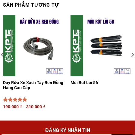
SẢN PHẨM TƯƠNG TỰ
Dây Rửa Xe Xách Tay Ren Đồng
Mũi Rút Lõi 56
Hàng Cao Cấp
Được xếp
190.000
₫
–
310.000
₫
hạng
5.00
5 sao
ĐĂNG KÝ NHẬN TIN