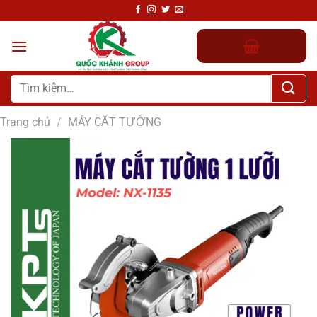
Chuyển
đến
nội
dung
Tìm
kiếm:
Trang chủ
/
MÁY CẮT TƯỜNG