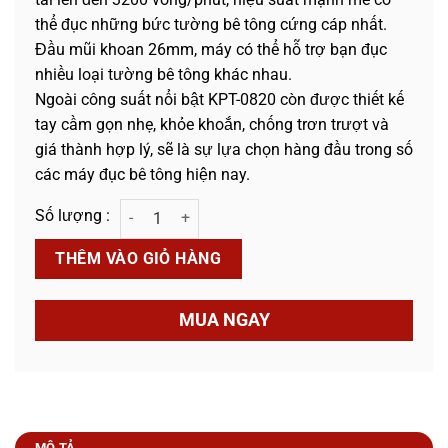
thể đục những bức tường bê tông cứng cáp nhất.
Đầu mũi khoan 26mm, máy có thể hỗ trợ bạn đục
nhiều loại tường bê tông khác nhau.
Ngoài công suất nổi bật KPT-0820 còn được thiết kế
tay cầm gọn nhẹ, khỏe khoắn, chống trơn trượt và
giá thành hợp lý, sẽ là sự lựa chọn hàng đầu trong số
các máy đục bê tông hiện nay.
Máy Đục KPTs KPT-0820 số lượng
THÊM VÀO GIỎ HÀNG
MUA NGAY
MÔ TẢ