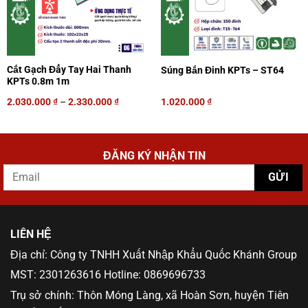
Cắt Gạch Đẩy Tay Hai Thanh
Súng Bắn Đinh KPTs – ST64
KPTs 0.8m 1m
2.030.000
₫
–
2.330.000
₫
1.020.000
₫
ĐĂNG KÝ NHẬN TIN
LIÊN HỆ
Địa chỉ: Công ty TNHH Xuất Nhập Khẩu Quốc Khánh Group
MST: 2301263616 Hotline: 0869696733
Trụ sở chính: Thôn Móng Làng, xã Hoàn Sơn, huyện Tiên