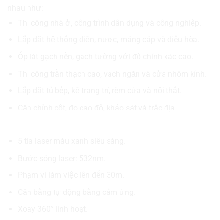
nhau như:
Thi công nhà ở, công trình dân dụng và công nghiệp.
Lắp đặt hệ thống điện, nước, máng cáp và điều hòa.
Ốp lát gạch nền, gạch tường với độ chính xác cao.
Thi công trần thạch cao, vách ngăn và cửa nhôm kính.
Lắp đặt tủ bếp, kệ trang trí, rèm cửa và nội thất.
Căn chỉnh cột, đo cao độ, khảo sát và trắc địa.
Thông số nổi bật của máy cân mực
5 tia laser màu xanh siêu sáng.
Bước sóng laser: 532nm.
Phạm vi làm việc lên đến 30m.
Cân bằng tự động bằng cảm ứng.
Xoay 360° linh hoạt.