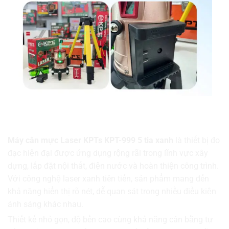
Máy Cân Mực Laser KPTs KPT-999 5 Tia
Xanh – Chính Xác Cao, Thi Công Hiệu Quả
Máy cân mực Laser KPTs KPT-999 5 tia xanh
là thiết bị đo
đạc hiện đại được ứng dụng rộng rãi trong lĩnh vực xây
dựng, lắp đặt nội thất, điện nước và hoàn thiện công trình.
Với công nghệ laser xanh tiên tiến, sản phẩm mang đến
khả năng hiển thị rõ nét, dễ quan sát trong nhiều điều kiện
ánh sáng khác nhau.
Thiết kế nhỏ gọn, độ bền cao cùng khả năng cân bằng tự