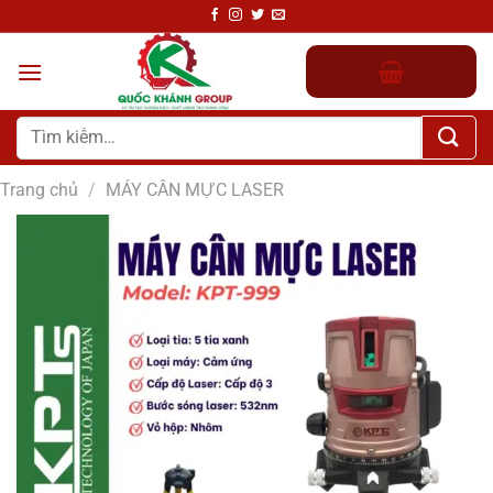
Chuyển
đến
nội
dung
Tìm
kiếm:
Trang chủ
/
MÁY CÂN MỰC LASER