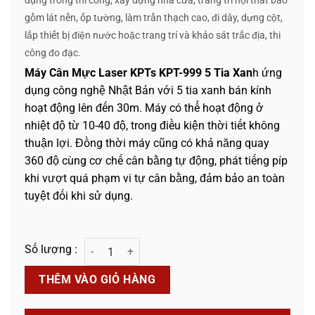
dụng trong thi công, xây dựng nhà cửa, trang trí nội thất bao
gồm lát nền, ốp tường, làm trần thạch cao, đi dây, dựng cột,
lắp thiết bị điện nước hoặc trang trí và khảo sát trắc địa, thi
công đo đạc.
Máy Cân Mực Laser KPTs KPT-999 5 Tia Xan
h ứng
dụng công nghệ Nhật Bản với 5 tia xanh bán kính
hoạt động lên đến 30m. Máy có thể hoạt động ở
nhiệt độ từ 10-40 độ, trong điều kiện thời tiết không
thuận lợi. Đồng thời máy cũng có khả năng quay
360 độ cùng cơ chế cân bằng tự động, phát tiếng píp
khi vượt quá phạm vi tự cân bằng, đảm bảo an toàn
tuyệt đối khi sử dụng.
Máy Cân Mực Laser KPTs KPT-999 5 Tia Xanh số lượng
THÊM VÀO GIỎ HÀNG