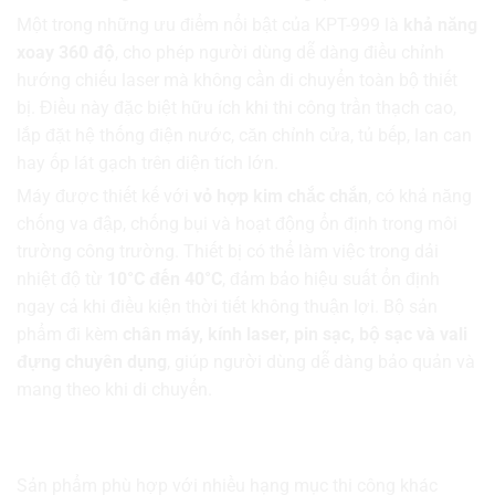
Một trong những ưu điểm nổi bật của KPT-999 là
khả năng
xoay 360 độ
, cho phép người dùng dễ dàng điều chỉnh
hướng chiếu laser mà không cần di chuyển toàn bộ thiết
bị. Điều này đặc biệt hữu ích khi thi công trần thạch cao,
lắp đặt hệ thống điện nước, căn chỉnh cửa, tủ bếp, lan can
hay ốp lát gạch trên diện tích lớn.
Máy được thiết kế với
vỏ hợp kim chắc chắn
, có khả năng
chống va đập, chống bụi và hoạt động ổn định trong môi
trường công trường. Thiết bị có thể làm việc trong dải
nhiệt độ từ
10°C đến 40°C
, đảm bảo hiệu suất ổn định
ngay cả khi điều kiện thời tiết không thuận lợi. Bộ sản
phẩm đi kèm
chân máy, kính laser, pin sạc, bộ sạc và vali
đựng chuyên dụng
, giúp người dùng dễ dàng bảo quản và
mang theo khi di chuyển.
Ứng dụng của Máy Cân Mực Laser KPTs KPT-
999
Sản phẩm phù hợp với nhiều hạng mục thi công khác