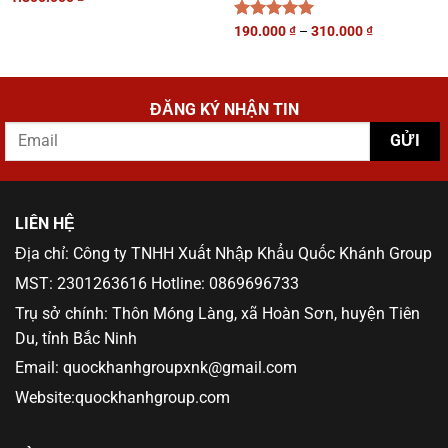
Được xếp
190.000
₫
–
310.000
₫
hạng
5.00
5 sao
ĐĂNG KÝ NHẬN TIN
LIÊN HỆ
Địa chỉ: Công ty TNHH Xuất Nhập Khẩu Quốc Khánh Group
MST: 2301263616 Hotline: 0869696733
Trụ sở chính: Thôn Móng Làng, xã Hoàn Sơn, huyện Tiên
Du, tỉnh Bắc Ninh
Email: quockhanhgroupxnk@gmail.com
Website:quockhanhgroup.com