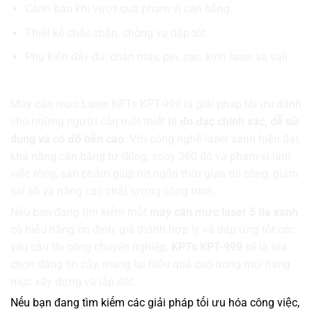
Cảnh báo khi vượt quá phạm vi cân bằng.
Thiết kế chắc chắn, chống va đập tốt.
Phụ kiện đầy đủ: chân máy, pin, sạc, kính laser và vali.
Vì sao nên chọn máy cân mực KPTs KPT-999?
Máy cân mực Laser KPTs KPT-999 là giải pháp tối ưu dành
cho những người cần một thiết bị
đo đạc chính xác, dễ sử
dụng và có độ bền cao
. Với công nghệ laser xanh hiện đại,
khả năng cân bằng tự động, xoay 360 độ và phạm vi làm
việc rộng, sản phẩm giúp rút ngắn thời gian thi công, giảm
sai số và nâng cao chất lượng công trình.
Nếu bạn đang tìm kiếm một
máy cân mực laser 5 tia xanh
có hiệu năng ổn định, giá thành hợp lý và đáp ứng tốt các
yêu cầu thi công chuyên nghiệp,
KPTs KPT-999
sẽ là lựa
chọn đáng tin cậy, mang lại hiệu quả cao trong mọi hạng
mục xây dựng và lắp đặt.
Nếu bạn đang tìm kiếm các giải pháp tối ưu hóa công việc,