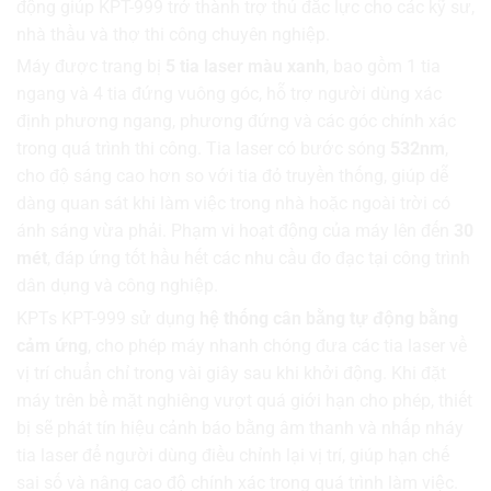
động giúp KPT-999 trở thành trợ thủ đắc lực cho các kỹ sư,
nhà thầu và thợ thi công chuyên nghiệp.
Máy được trang bị
5 tia laser màu xanh
, bao gồm 1 tia
ngang và 4 tia đứng vuông góc, hỗ trợ người dùng xác
định phương ngang, phương đứng và các góc chính xác
trong quá trình thi công. Tia laser có bước sóng
532nm
,
cho độ sáng cao hơn so với tia đỏ truyền thống, giúp dễ
dàng quan sát khi làm việc trong nhà hoặc ngoài trời có
ánh sáng vừa phải. Phạm vi hoạt động của máy lên đến
30
mét
, đáp ứng tốt hầu hết các nhu cầu đo đạc tại công trình
dân dụng và công nghiệp.
KPTs KPT-999 sử dụng
hệ thống cân bằng tự động bằng
cảm ứng
, cho phép máy nhanh chóng đưa các tia laser về
vị trí chuẩn chỉ trong vài giây sau khi khởi động. Khi đặt
máy trên bề mặt nghiêng vượt quá giới hạn cho phép, thiết
bị sẽ phát tín hiệu cảnh báo bằng âm thanh và nhấp nháy
tia laser để người dùng điều chỉnh lại vị trí, giúp hạn chế
sai số và nâng cao độ chính xác trong quá trình làm việc.