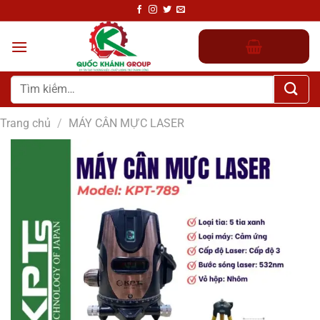
Chuyển
đến
nội
dung
Tìm
kiếm:
Trang chủ
/
MÁY CÂN MỰC LASER