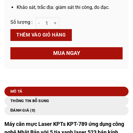
Khảo sát, trắc địa: giám sát thi công, đo đạc.
Máy Cân Mực Laser KPTs KPT-789 5 Tia Xanh số lượng
THÊM VÀO GIỎ HÀNG
MUA NGAY
MÔ TẢ
THÔNG TIN BỔ SUNG
ĐÁNH GIÁ (0)
Máy cân mực Laser KPTs KPT-789
ứng dụng công
nghệ Nhật Bản với 5 tia xanh laser 523 bán kính