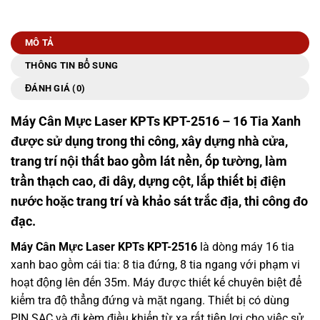
MÔ TẢ
THÔNG TIN BỔ SUNG
ĐÁNH GIÁ (0)
Máy Cân Mực Laser KPTs KPT-2516 – 16 Tia Xanh
được sử dụng trong thi công, xây dựng nhà cửa,
trang trí nội thất bao gồm lát nền, ốp tường, làm
trần thạch cao, đi dây, dựng cột, lắp thiết bị điện
nước hoặc trang trí và khảo sát trắc địa, thi công đo
đạc.
Máy Cân Mực Laser KPTs KPT-2516
là dòng máy 16 tia
xanh bao gồm cái tia: 8 tia đứng, 8 tia ngang với phạm vi
hoạt động lên đến 35m. Máy được thiết kế chuyên biệt để
kiểm tra độ thẳng đứng và mặt ngang. Thiết bị có dùng
PIN SẠC và đi kèm điều khiển từ xa rất tiện lợi cho việc sử