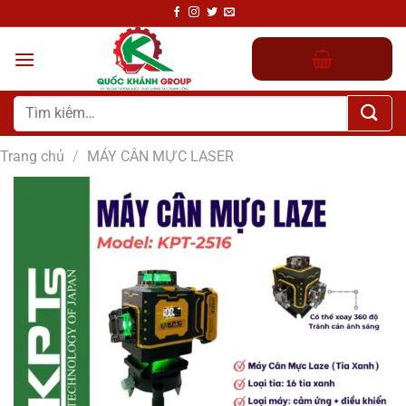
Chuyển
đến
nội
dung
Tìm
kiếm:
Trang chủ
/
MÁY CÂN MỰC LASER