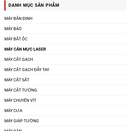
DANH MỤC SẢN PHẨM
MÁY BẮN ĐINH
MÁY BÀO
MÁY BẮT ỐC
MÁY CÂN MỰC LASER
MÁY CẮT GẠCH
MÁY CẮT GẠCH ĐẨY TAY
MÁY CẮT SẮT
MÁY CẮT TƯỜNG
MÁY CHUYÊN VÍT
MÁY CƯA
MÁY GIÁP TƯỜNG