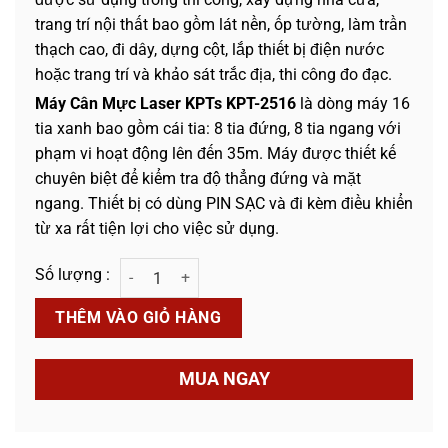
trang trí nội thất bao gồm lát nền, ốp tường, làm trần
thạch cao, đi dây, dựng cột, lắp thiết bị điện nước
hoặc trang trí và khảo sát trắc địa, thi công đo đạc.
Máy Cân Mực Laser KPTs KPT-2516
là dòng máy 16
tia xanh bao gồm cái tia: 8 tia đứng, 8 tia ngang với
phạm vi hoạt động lên đến 35m. Máy được thiết kế
chuyên biệt để kiểm tra độ thẳng đứng và mặt
ngang. Thiết bị có dùng PIN SẠC và đi kèm điều khiển
từ xa rất tiện lợi cho việc sử dụng.
Máy Cân Mực Laser KPTs KPT-2516 - 16 Tia Xanh số lượng
THÊM VÀO GIỎ HÀNG
MUA NGAY