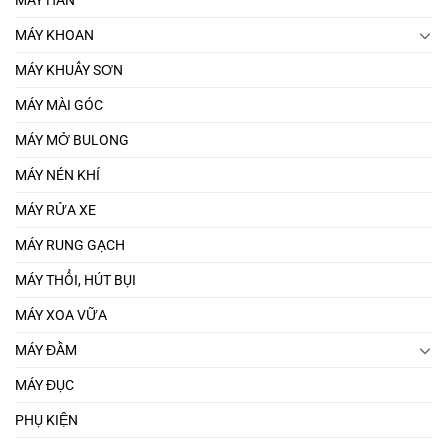
MÁY HÀN
MÁY KHOAN
MÁY KHUẤY SƠN
MÁY MÀI GÓC
MÁY MỞ BULONG
MÁY NÉN KHÍ
MÁY RỬA XE
MÁY RUNG GẠCH
MÁY THỔI, HÚT BỤI
MÁY XOA VỮA
MÁY ĐẦM
MÁY ĐỤC
PHỤ KIỆN