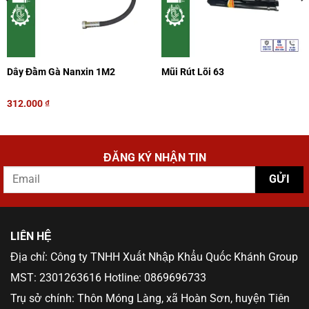
Dây Đầm Gà Nanxin 1M2
Mũi Rút Lõi 63
312.000
₫
ĐĂNG KÝ NHẬN TIN
LIÊN HỆ
Địa chỉ: Công ty TNHH Xuất Nhập Khẩu Quốc Khánh Group
MST: 2301263616 Hotline: 0869696733
Trụ sở chính: Thôn Móng Làng, xã Hoàn Sơn, huyện Tiên