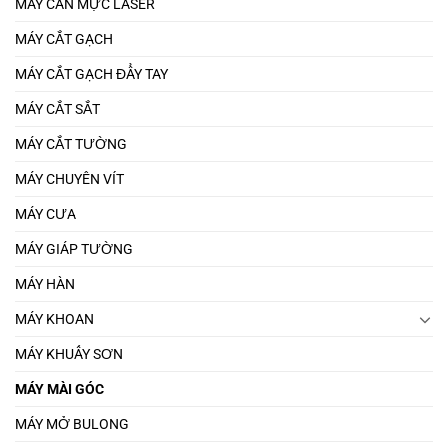
MÁY CÂN MỰC LASER
MÁY CẮT GẠCH
MÁY CẮT GẠCH ĐẨY TAY
MÁY CẮT SẮT
MÁY CẮT TƯỜNG
MÁY CHUYÊN VÍT
MÁY CƯA
MÁY GIÁP TƯỜNG
MÁY HÀN
MÁY KHOAN
MÁY KHUẤY SƠN
MÁY MÀI GÓC
MÁY MỞ BULONG