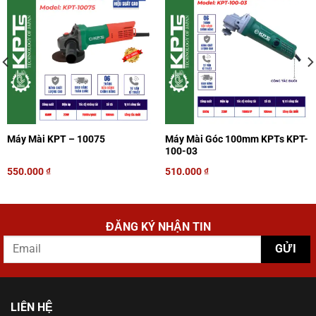
Máy Mài Góc 100mm KPTs KPT-
Máy Mài KPT – 10075
100-03
550.000
₫
510.000
₫
ĐĂNG KÝ NHẬN TIN
LIÊN HỆ