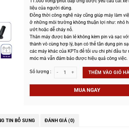
11.000 vòng/phút đáp ứng được yêu cầu cắt xẻ 
liệu của người dùng.
Đồng thời công nghệ này cũng giúp máy làm vi
ở những môi trường không thuận lợi như: nhỏ h
ướt hoặc dễ cháy nổ.
Thân máy được bán lẻ không kèm pin và sạc với
thành vô cùng hợp lý, bạn có thể tận dụng pin sạ
các máy khác của KPTs để tối ưu chi phí đầu tư
móc mà vẫn đảm bảo được hiệu quả công việc.
Thân Máy Mài Pin KPTs KPT-K6PRO số lượng
THÊM VÀO GIỎ H
MUA NGAY
G TIN BỔ SUNG
ĐÁNH GIÁ (0)