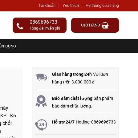
Tài khoản
Yêu thích
Hệ thống cửa hàng
0869696733
GIỎ HÀNG
Tổng đài miễn phí
ỂN DỤNG
Giao hàng trong 24h
Với đơn
hàng trên 3.000.000 đ
Bảo đảm chất lượng
Sản phẩm
bảo đảm chất lượng.
máy
 KPT-K6
Hỗ trợ 24/7
Hotline: 0869696733
 chổi
n