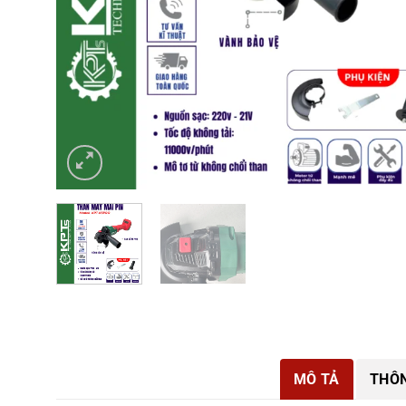
MÔ TẢ
THÔN