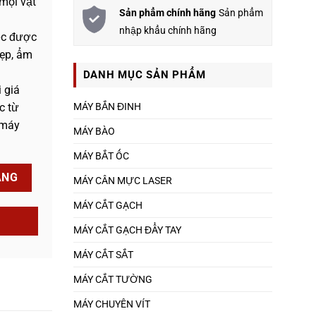
mọi vật
Sản phẩm chính hãng
Sản phẩm
nhập khẩu chính hãng
ệc được
ẹp, ẩm
DANH MỤC SẢN PHẨM
 giá
MÁY BẮN ĐINH
c từ
 máy
MÁY BÀO
MÁY BẮT ỐC
ÀNG
MÁY CÂN MỰC LASER
MÁY CẮT GẠCH
MÁY CẮT GẠCH ĐẨY TAY
MÁY CẮT SẮT
MÁY CẮT TƯỜNG
MÁY CHUYÊN VÍT