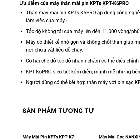
Ưu điểm của máy thân mài pin KPTs KPT-K6PRO
Thân máy mài pin KPTs-K6PRO áp dụng công nghệ N
làm việc của máy.-
Tốc độ không tải của máy lên đến 11.000 vòng/phút 
Máy có thiết kế nhỏ gọn và không chổi than giúp m
nơi chưa vật liệu dễ cháy.
Có hai chế độ tốc độ nhanh chậm có thể điều chỉnh 
KPT-K6PRO siêu tiết kệm điện, mạnh mẽ nhưng bền 
Người dùng có thể kết hợp thân máy với pin sạc KPT
SẢN PHẨM TƯƠNG TỰ
Máy Mài Pin KPTs KPT-K7
Máy Mài Góc NANXI