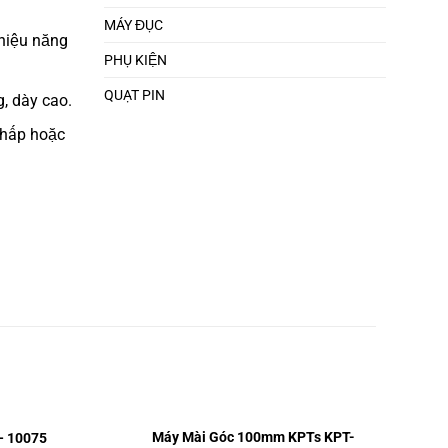
MÁY ĐỤC
hiệu năng
PHỤ KIỆN
QUẠT PIN
, dày cao.
thấp hoặc
Máy Mài Góc 100mm KPTs KPT-
– 10075