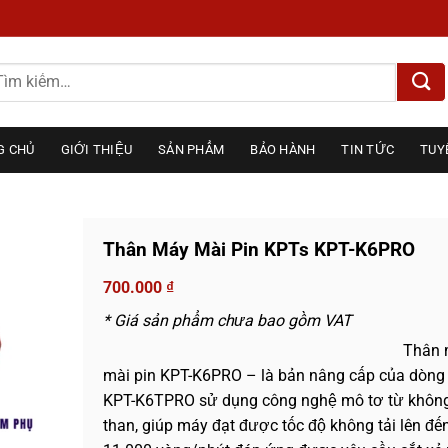
m
ếm:
G CHỦ
GIỚI THIỆU
SẢN PHẨM
BẢO HÀNH
TIN TỨC
TUY
Thân Máy Mài Pin KPTs KPT-K6PRO
700.000
₫
* Giá sản phẩm chưa bao gồm VAT
Thân 
mài pin KPT-K6PRO – là bản nâng cấp của dòng
KPT-K6TPRO sử dụng công nghệ mô tơ từ không
than, giúp máy đạt được tốc độ không tải lên đế