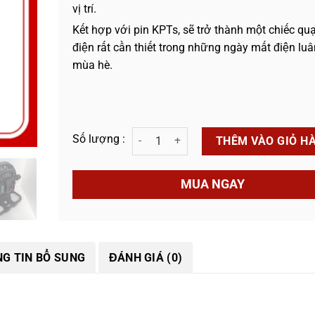
vị trí.
Kết hợp với pin KPTs, sẽ trở thành một chiếc quạ
điện rất cần thiết trong những ngày mất điện luâ
mùa hè.
Quạt Pin Chân Quỳ KPTs KPTCQ số lượng
THÊM VÀO GIỎ H
MUA NGAY
G TIN BỔ SUNG
ĐÁNH GIÁ (0)