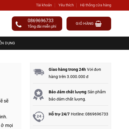
Tài khoản
Yêu thích
Hệ thống cửa hàng
0869696733
GIỎ HÀNG
Tổng đài miễn phí
ỂN DỤNG
Giao hàng trong 24h
Với đơn
hàng trên 3.000.000 đ
Bảo đảm chất lượng
Sản phẩm
bảo đảm chất lượng.
ẽ sẽ
Hỗ trợ 24/7
Hotline: 0869696733
ình.
t ở mọi