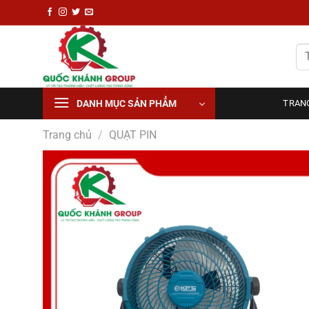
Chuyển
đến
nội
Tì
dung
ki
DANH MỤC SẢN PHẨM
TRAN
Trang chủ
/
QUẠT PIN