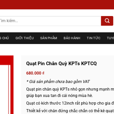
m
ếm:
G CHỦ
GIỚI THIỆU
SẢN PHẨM
BẢO HÀNH
TIN TỨC
TUY
Quạt Pin Chân Quỳ KPTs KPTCQ
680.000
₫
* Giá sản phẩm chưa bao gồm VAT
Quạt pin chân quỳ KPTs nhỏ gọn nhưng mạnh m
giúp bạn xua tan đi cái nóng mùa hè.
Quạt có kích thước 12inch rất phù hợp cho gia đ
Thiết kế với chân đứng chắc chắn có thể kê quạ