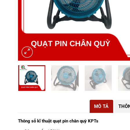
MÔ TẢ
THÔN
Thông số kĩ thuật quạt pin chân quỳ KPTs