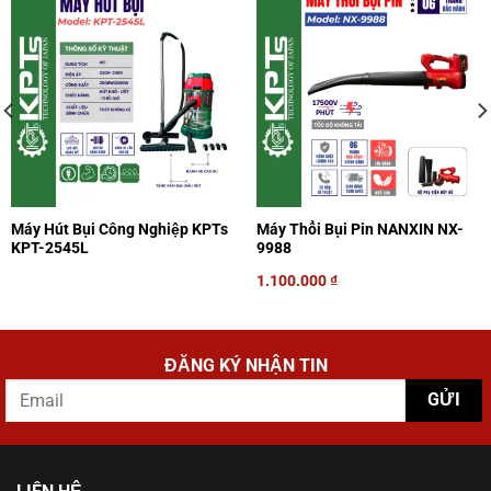
Máy Hút Bụi Công Nghiệp KPTs
Máy Thổi Bụi Pin NANXIN NX-
KPT-2545L
9988
1.100.000
₫
ĐĂNG KÝ NHẬN TIN