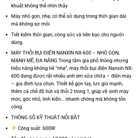
khuất không thể nhìn thấy
Máy nhỏ gọn, nhẹ, có thể sử dụng trong thời gian dài
mà không sợ mỏi.
Tiết kiệm thời gian, công sức và tiền bạc cho người
dùng.
MÁY THỔI BỤI ĐIỆN NANXIN NX-600 – NHỎ GỌN,
MẠNH MẼ, ĐA NĂNG Trong tầm giá phổ thông nhưng
hiệu năng không hề “nhẹ”, máy thổi bụi điện Nanxin NX-
600 đang được rất nhiều anh em sửa chữa – điện máy
– gia đình lựa chọn. Thiết kế gọn tay, lực gió mạnh,
thêm cả chế độ hút và thổi 2 trong 1, giúp vệ sinh máy
móc, góc nhỏ, linh kiện… nhanh chóng mà không tốn
công.
THÔNG SỐ KỸ THUẬT NỔI BẬT
Công suất: 600W