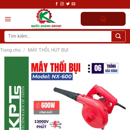
Chuyển
đến
nội
dung
Tìm
kiếm:
Trang chủ
/
MÁY THỔI, HÚT BỤI