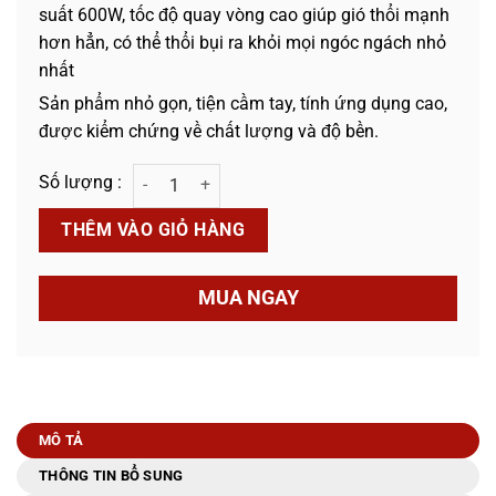
suất 600W, tốc độ quay vòng cao giúp gió thổi mạnh
hơn hẳn, có thể thổi bụi ra khỏi mọi ngóc ngách nhỏ
nhất
Sản phẩm nhỏ gọn, tiện cầm tay, tính ứng dụng cao,
được kiểm chứng về chất lượng và độ bền.
Máy Thổi Bụi Cầm Tay Nhỏ NANXIN NX-600 số lượng
THÊM VÀO GIỎ HÀNG
MUA NGAY
MÔ TẢ
THÔNG TIN BỔ SUNG